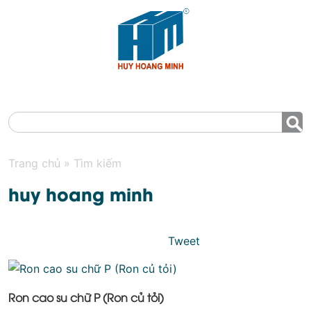
MENU
Trang chủ
»
Tìm kiếm
huy hoang minh
Tweet
Ron cao su chữ P (Ron củ tỏi)