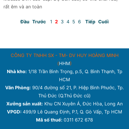
rất êm và an toàn
Đầu
Trước
1
2
3
4
5
6
Tiếp
Cuối
CÔNG TY TNHH SX - TM- DV HUY HOÀNG MINH
(
HHM
)
Nhà kho:
1/18 Trần Bình Trọng, p.5, Q. Bình Thạnh, Tp
HCM
Văn Phòng:
90/4 đường số 21, P. Hiệp Bình Phước, Tp.
Thủ Đức (Q.Thủ Đức cũ)
Xưởng sản xuất:
Khu CN Xuyên Á, Đức Hòa, Long An
VPGD:
499/9 Lê Quang Định, P.1, Q. Gò Vấp, Tp HCM
Mã số thuế:
0311 672 678