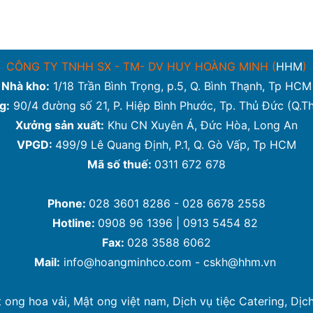
CÔNG TY TNHH SX - TM- DV HUY HOÀNG MINH (
HHM
)
Nhà kho:
1/18 Trần Bình Trọng, p.5, Q. Bình Thạnh, Tp HCM
g:
90/4 đường số 21, P. Hiệp Bình Phước, Tp. Thủ Đức (Q.T
Xưởng sản xuất:
Khu CN Xuyên Á, Đức Hòa, Long An
VPGD:
499/9 Lê Quang Định, P.1, Q. Gò Vấp, Tp HCM
Mã số thuế:
0311 672 678
Phone:
028 3601 8286 - 028 6678 2558
Hotline:
0908 96 1396 | 0913 5454 82
Fax:
028 3588 6062
Mail:
info@hoangminhco.com
-
cskh@hhm.vn
 ong hoa vải
,
Mật ong việt nam
,
Dịch vụ tiệc Catering
,
Dịch