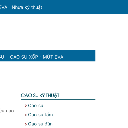
 EVA
Nhựa kỹ thuật
SU
CAO SU XỐP - MÚT EVA
CAO SU KỸ THUẬT
Cao su
ệu cao
Cao su tấm
Cao su đùn