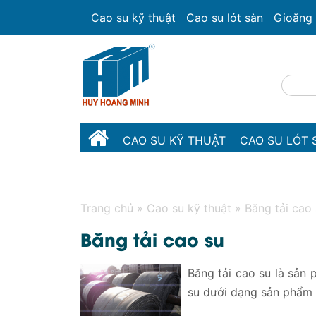
Cao su kỹ thuật
Cao su lót sàn
Gioăng 
CAO SU KỸ THUẬT
CAO SU LÓT 
NHỰA KỸ THUẬT
Trang chủ
»
Cao su kỹ thuật
»
Băng tải cao
Băng tải cao su
Băng tải cao su là sản
su dưới dạng sản phẩm 