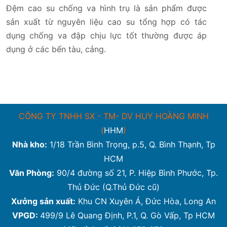
Đệm cao su chống va hình trụ là sản phẩm được
sản xuất từ nguyên liệu cao su tổng hợp có tác
dụng chống va đập chịu lực tốt thường được áp
dụng ở các bến tàu, cảng.
CÔNG TY TNHH SX - TM- DV HUY HOÀNG MINH
(
HHM
)
Nhà kho:
1/18 Trần Bình Trọng, p.5, Q. Bình Thạnh, Tp
HCM
Văn Phòng:
90/4 đường số 21, P. Hiệp Bình Phước, Tp.
Thủ Đức (Q.Thủ Đức cũ)
Xưởng sản xuất:
Khu CN Xuyên Á, Đức Hòa, Long An
VPGD:
499/9 Lê Quang Định, P.1, Q. Gò Vấp, Tp HCM