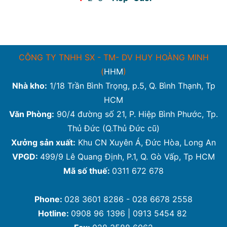
CÔNG TY TNHH SX - TM- DV HUY HOÀNG MINH
(
HHM
)
Nhà kho:
1/18 Trần Bình Trọng, p.5, Q. Bình Thạnh, Tp
HCM
Văn Phòng:
90/4 đường số 21, P. Hiệp Bình Phước, Tp.
Thủ Đức (Q.Thủ Đức cũ)
Xưởng sản xuất:
Khu CN Xuyên Á, Đức Hòa, Long An
VPGD:
499/9 Lê Quang Định, P.1, Q. Gò Vấp, Tp HCM
Mã số thuế:
0311 672 678
Phone:
028 3601 8286 - 028 6678 2558
Hotline:
0908 96 1396 | 0913 5454 82