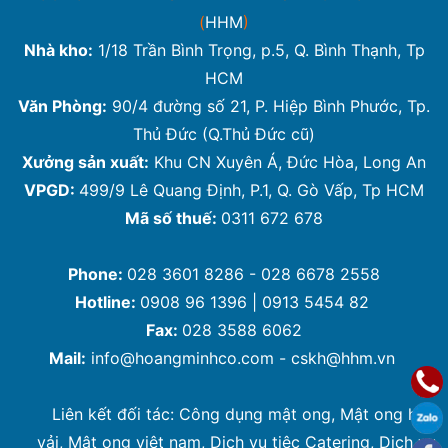
(
HHM
)
Nhà kho:
1/18 Trần Bình Trọng, p.5, Q. Bình Thạnh, Tp
HCM
Văn Phòng:
90/4 đường số 21, P. Hiệp Bình Phước, Tp.
Thủ Đức (Q.Thủ Đức cũ)
Xưởng sản xuất:
Khu CN Xuyên Á, Đức Hòa, Long An
VPGD:
499/9 Lê Quang Định, P.1, Q. Gò Vấp, Tp HCM
Mã số thuế:
0311 672 678
Phone:
028 3601 8286 - 028 6678 2558
Hotline:
0908 96 1396 | 0913 5454 82
Fax:
028 3588 6062
Mail:
info@hoangminhco.com
-
cskh@hhm.vn
Liên kết đối tác:
Công dụng mật ong
,
Mật ong hoa
vải
,
Mật ong việt nam
,
Dịch vụ tiệc Catering
,
Dịch vụ