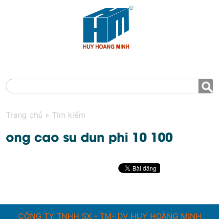
MENU
Trang chủ
»
Tìm kiếm
ong cao su dun phi 10 100
CÔNG TY TNHH SX - TM- DV HUY HOÀNG MINH