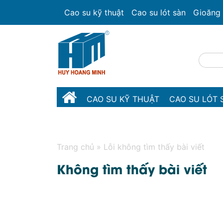
Cao su kỹ thuật
Cao su lót sàn
Gioăng 
CAO SU KỸ THUẬT
CAO SU LÓT 
NHỰA KỸ THUẬT
Trang chủ
»
Lỗi không tìm thấy bài viết
Không tìm thấy bài viết