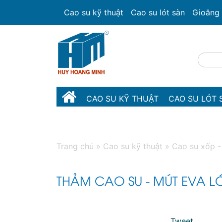
Cao su kỹ thuật
Cao su lót sàn
Gioăng 
CAO SU KỸ THUẬT
CAO SU LÓT 
NHỰA KỸ THUẬT
Trang chủ
»
Cao su kỹ thuật
»
Cao su xốp 
THẢM CAO SU - MÚT EVA L
Tweet