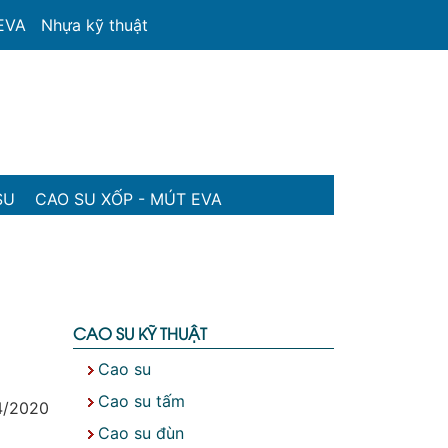
 EVA
Nhựa kỹ thuật
SU
CAO SU XỐP - MÚT EVA
CAO SU KỸ THUẬT
Cao su
Cao su tấm
4/2020
Cao su đùn