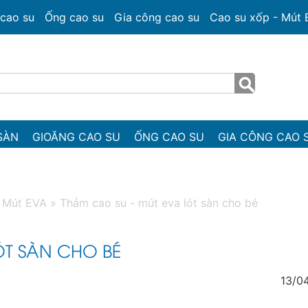
cao su
Ống cao su
Gia công cao su
Cao su xốp - Mút
SÀN
GIOĂNG CAO SU
ỐNG CAO SU
GIA CÔNG CAO 
- Mút EVA
»
Thảm cao su - mút eva lót sàn cho bé
ÓT SÀN CHO BÉ
13/0