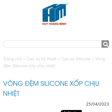
MENU
Trang chủ
»
Cao su kỹ thuật
»
Cao su Silicone
»
Vòng
đệm Silicone xốp chịu nhiệt
VÒNG ĐỆM SILICONE XỐP CHỊU
NHIỆT
25/04/2023