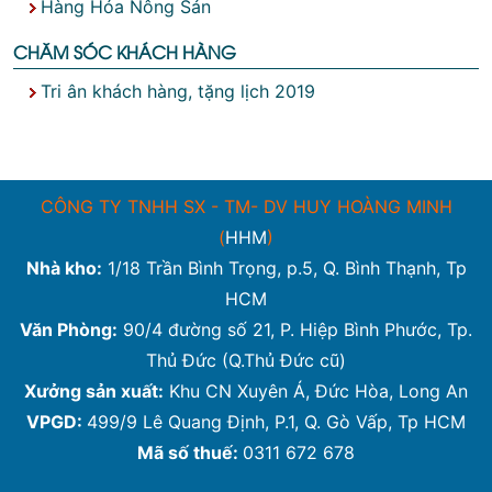
Hàng Hóa Nông Sản
CHĂM SÓC KHÁCH HÀNG
Tri ân khách hàng, tặng lịch 2019
CÔNG TY TNHH SX - TM- DV HUY HOÀNG MINH
(
HHM
)
Nhà kho:
1/18 Trần Bình Trọng, p.5, Q. Bình Thạnh, Tp
HCM
Văn Phòng:
90/4 đường số 21, P. Hiệp Bình Phước, Tp.
Thủ Đức (Q.Thủ Đức cũ)
Xưởng sản xuất:
Khu CN Xuyên Á, Đức Hòa, Long An
VPGD:
499/9 Lê Quang Định, P.1, Q. Gò Vấp, Tp HCM
Mã số thuế:
0311 672 678