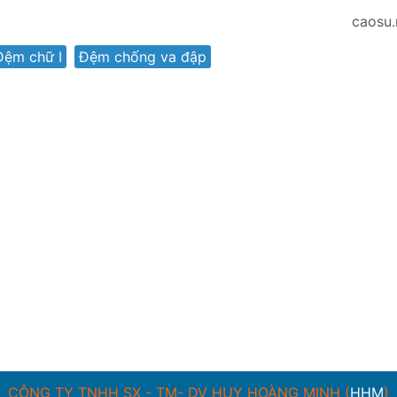
caosu.
Đệm chữ I
,
Đệm chống va đập
CÔNG TY TNHH SX - TM- DV HUY HOÀNG MINH (
HHM
)