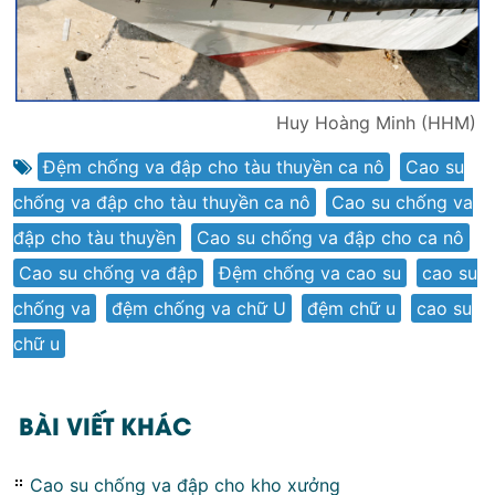
Huy Hoàng Minh (HHM)
Đệm chống va đập cho tàu thuyền ca nô
,
Cao su
chống va đập cho tàu thuyền ca nô
,
Cao su chống va
đập cho tàu thuyền
,
Cao su chống va đập cho ca nô
,
Cao su chống va đập
,
Đệm chống va cao su
,
cao su
chống va
,
đệm chống va chữ U
,
đệm chữ u
,
cao su
chữ u
BÀI VIẾT KHÁC
Cao su chống va đập cho kho xưởng