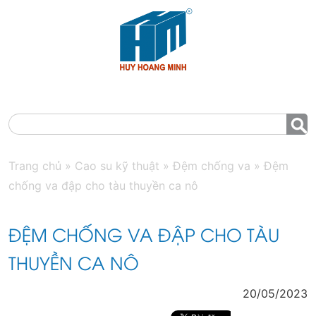
MENU
Trang chủ
»
Cao su kỹ thuật
»
Đệm chống va
»
Đệm
chống va đập cho tàu thuyền ca nô
ĐỆM CHỐNG VA ĐẬP CHO TÀU
THUYỀN CA NÔ
20/05/2023