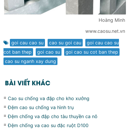
Hoàng Minh
www.caosu.net.vn
goi cau cao su
,
cao su goi cau
,
goi cau cao su
cot ban thep
,
goi cao su
,
goi cao su cot ban thep
,
cao su nganh xay dung
BÀI VIẾT KHÁC
Cao su chống va đập cho kho xưởng
Đệm cao su chống va hình trụ
Đệm chống va đập cho tàu thuyền ca nô
Đệm chống va cao su đặc ruột D100