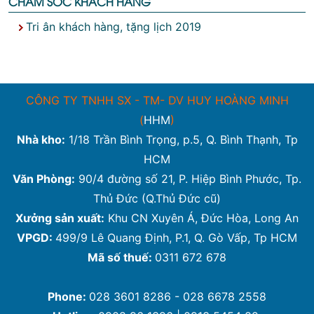
CHĂM SÓC KHÁCH HÀNG
Tri ân khách hàng, tặng lịch 2019
CÔNG TY TNHH SX - TM- DV HUY HOÀNG MINH
(
HHM
)
Nhà kho:
1/18 Trần Bình Trọng, p.5, Q. Bình Thạnh, Tp
HCM
Văn Phòng:
90/4 đường số 21, P. Hiệp Bình Phước, Tp.
Thủ Đức (Q.Thủ Đức cũ)
Xưởng sản xuất:
Khu CN Xuyên Á, Đức Hòa, Long An
VPGD:
499/9 Lê Quang Định, P.1, Q. Gò Vấp, Tp HCM
Mã số thuế:
0311 672 678
Phone:
028 3601 8286 - 028 6678 2558