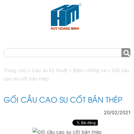
MENU
Trang chủ
»
Cao su kỹ thuật
»
Đệm chống va
»
Gối cầu
cao su cốt bản thép
GỐI CẦU CAO SU CỐT BẢN THÉP
20/02/2021