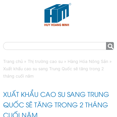
MENU
Trang chủ
»
Thị trường cao su
»
Hàng Hóa Nông Sản
»
Xuất khẩu cao su sang Trung Quốc sẽ tăng trong 2
tháng cuối năm
XUẤT KHẨU CAO SU SANG TRUNG
QUỐC SẼ TĂNG TRONG 2 THÁNG
CUỐI NĂM