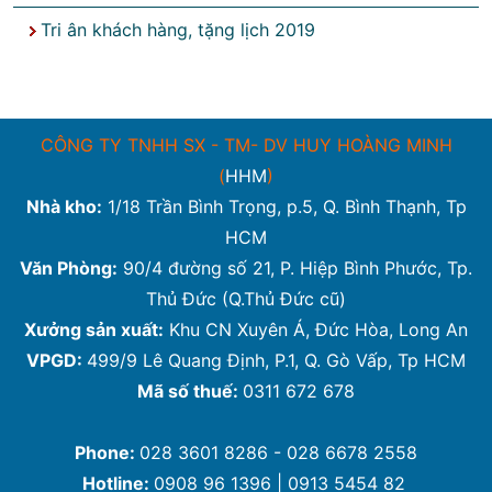
Tri ân khách hàng, tặng lịch 2019
CÔNG TY TNHH SX - TM- DV HUY HOÀNG MINH
(
HHM
)
Nhà kho:
1/18 Trần Bình Trọng, p.5, Q. Bình Thạnh, Tp
HCM
Văn Phòng:
90/4 đường số 21, P. Hiệp Bình Phước, Tp.
Thủ Đức (Q.Thủ Đức cũ)
Xưởng sản xuất:
Khu CN Xuyên Á, Đức Hòa, Long An
VPGD:
499/9 Lê Quang Định, P.1, Q. Gò Vấp, Tp HCM
Mã số thuế:
0311 672 678
Phone:
028 3601 8286 - 028 6678 2558
Hotline:
0908 96 1396 | 0913 5454 82