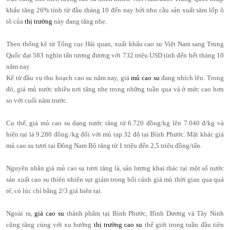
khẩu tăng 26% tính từ đầu tháng 10 đến nay bởi nhu cầu sản xuất săm lốp ô
tô của
thị trường
này đang tăng nhẹ.
Theo thống kê từ Tổng cục Hải quan, xuất khẩu cao su Việt Nam sang Trung
Quốc đạt 583 nghìn tấn tương đương với 732 triệu USD tính đến hết tháng 10
năm nay.
Kể từ đầu vụ thu hoạch cao su năm nay, giá
mủ cao su
đang nhích lên. Trong
đó, giá mủ nước nhiều nơi tăng nhẹ trong những tuần qua và ở mức cao hơn
so với cuối năm trước.
Cụ thể, giá mủ cao su dạng nước tăng từ 6.720 đồng/kg lên 7.040 đ/kg và
hiện tại là 9.280 đồng /kg đối với mủ tạp 32 độ tại Bình Phước. Mặt khác giá
mủ cao su tươi tại Đông Nam Bộ tăng từ 1 triệu đến 2,5 triệu đồng/tấn.
Nguyên nhân giá mủ cao su tươi tăng là, sản lượng khai thác tại một số nước
sản xuất cao su thiên nhiên sụt giảm trong bối cảnh giá mủ thời gian qua quá
rẻ, có lúc chỉ bằng 2/3 giá hiên tại.
Ngoài ra,
giá cao su
thành phẩm tại Bình Phước, Bình Dương và Tây Ninh
cũng tăng cùng với xu hướng
thị trường cao su
thế giới trong tuần đầu tiên