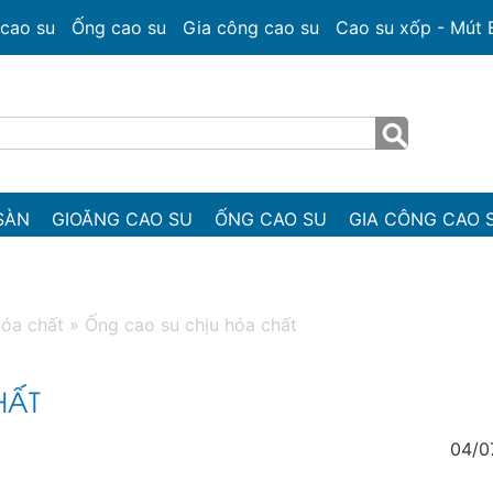
cao su
Ống cao su
Gia công cao su
Cao su xốp - Mút
SÀN
GIOĂNG CAO SU
ỐNG CAO SU
GIA CÔNG CAO 
hóa chất
»
Ống cao su chịu hóa chất
HẤT
04/0