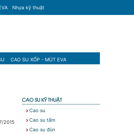
 EVA
Nhựa kỹ thuật
SU
CAO SU XỐP - MÚT EVA
CAO SU KỸ THUẬT
Cao su
Cao su tấm
7/2015
Cao su đùn