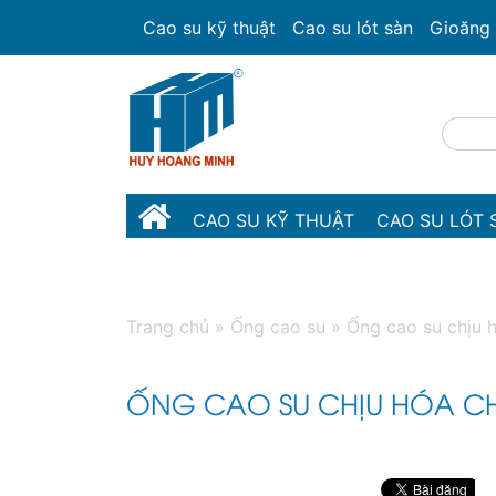
Cao su kỹ thuật
Cao su lót sàn
Gioăng 
CAO SU KỸ THUẬT
CAO SU LÓT 
NHỰA KỸ THUẬT
Trang chủ
»
Ống cao su
»
Ống cao su chịu 
ỐNG CAO SU CHỊU HÓA C