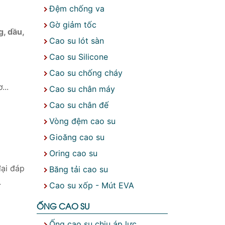
Đệm chống va
Gờ giảm tốc
g, dầu,
Cao su lót sàn
Cao su Silicone
Cao su chống cháy
...
Cao su chân máy
Cao su chân đế
Vòng đệm cao su
Gioăng cao su
Oring cao su
đại đáp
Băng tải cao su
.
Cao su xốp - Mút EVA
ỐNG CAO SU
Ống cao su chịu áp lực